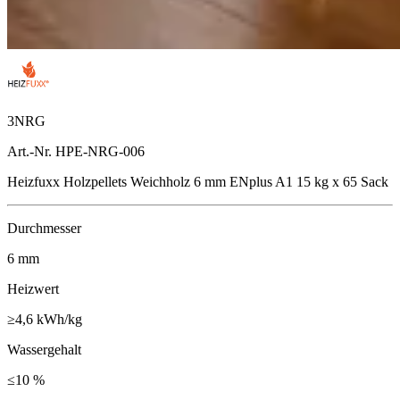
3NRG
Art.-Nr. HPE-NRG-006
Heizfuxx Holzpellets Weichholz 6 mm ENplus A1 15 kg x 65 Sack
Durchmesser
6
mm
Heizwert
≥4,6
kWh/kg
Wassergehalt
≤10
%