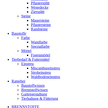
Pflastersplitt
Wegedecke
Ziersplitt
Steine
Mauersteine
Pflastersteine
Randsteine
Baustoffe
Farbe
Wandfarbe
Spezialfarbe
Mörtel
Fugenmörtel
Tierbedarf & Futtermittel
Einstreu
Miscanthuseinstreu
Stroheinstreu
Waldbodeneinstreu
Ratgeber
Baustoffwissen
Brennstoffwissen
Gartengestaltung
Tierhaltung & Fütterung
BRENNSTOFFE