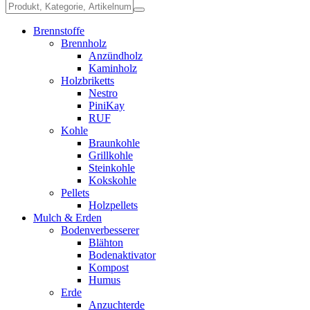
Brennstoffe
Brennholz
Anzündholz
Kaminholz
Holzbriketts
Nestro
PiniKay
RUF
Kohle
Braunkohle
Grillkohle
Steinkohle
Kokskohle
Pellets
Holzpellets
Mulch & Erden
Bodenverbesserer
Blähton
Bodenaktivator
Kompost
Humus
Erde
Anzuchterde