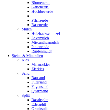
Blumenerde
Gartenerde
Hochbeeterde
Pflanzerde
Rasenerde
Mulch
Holzhackschnitzel
Lavamulch
Miscanthusmulch
Pinienrinde
Rindenmulch
Steine & Mineralien
Kies
Marmorkies
Zierkies
Sand
Bausand
Filtersand
Fugensand
Quarzsand
Splitt
Basaltsplitt
Edelsplitt
Granitsplitt