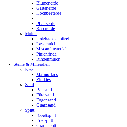
Blumenerde
Gartenerde
Hochbeeterde
Pflanzerde
Rasenerde
Mulch
Holzhackschnitzel
Lavamulch
Miscanthusmulch
Pinienrinde
Rindenmulch
Steine & Mineralien
Kies
Marmorkies
Zierkies
Sand
Bausand
Filtersand
Fugensand
Quarzsand
Splitt
Basaltsplitt
Edelsplitt
Granitsplitt