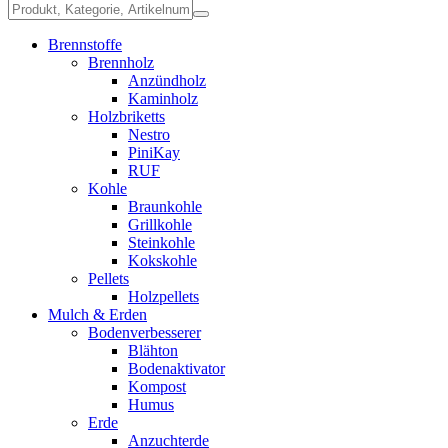
Brennstoffe
Brennholz
Anzündholz
Kaminholz
Holzbriketts
Nestro
PiniKay
RUF
Kohle
Braunkohle
Grillkohle
Steinkohle
Kokskohle
Pellets
Holzpellets
Mulch & Erden
Bodenverbesserer
Blähton
Bodenaktivator
Kompost
Humus
Erde
Anzuchterde