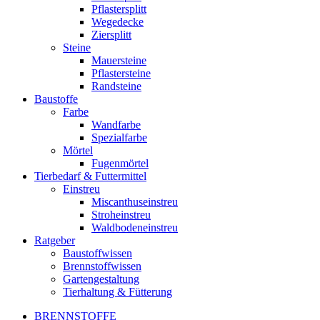
Pflastersplitt
Wegedecke
Ziersplitt
Steine
Mauersteine
Pflastersteine
Randsteine
Baustoffe
Farbe
Wandfarbe
Spezialfarbe
Mörtel
Fugenmörtel
Tierbedarf & Futtermittel
Einstreu
Miscanthuseinstreu
Stroheinstreu
Waldbodeneinstreu
Ratgeber
Baustoffwissen
Brennstoffwissen
Gartengestaltung
Tierhaltung & Fütterung
BRENNSTOFFE