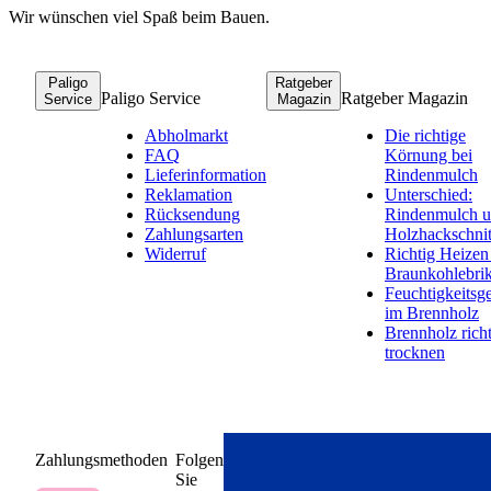
Wir wünschen viel Spaß beim Bauen.
Paligo
Ratgeber
Paligo Service
Ratgeber Magazin
Service
Magazin
Abholmarkt
Die richtige
FAQ
Körnung bei
Lieferinformation
Rindenmulch
Reklamation
Unterschied:
Rücksendung
Rindenmulch 
Zahlungsarten
Holzhackschnit
Widerruf
Richtig Heizen
Braunkohlebrik
Feuchtigkeitsge
im Brennholz
Brennholz rich
trocknen
Zahlungsmethoden
Folgen
Sie