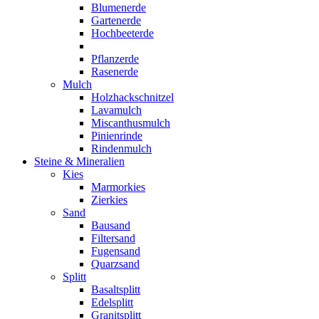
Blumenerde
Gartenerde
Hochbeeterde
Pflanzerde
Rasenerde
Mulch
Holzhackschnitzel
Lavamulch
Miscanthusmulch
Pinienrinde
Rindenmulch
Steine & Mineralien
Kies
Marmorkies
Zierkies
Sand
Bausand
Filtersand
Fugensand
Quarzsand
Splitt
Basaltsplitt
Edelsplitt
Granitsplitt