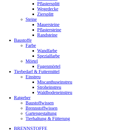
Pflastersplitt
Wegedecke
Ziersplitt
Steine
Mauersteine
Pflastersteine
Randsteine
Baustoffe
Farbe
Wandfarbe
Spezialfarbe
Mörtel
Fugenmörtel
Tierbedarf & Futtermittel
Einstreu
Miscanthuseinstreu
Stroheinstreu
Waldbodeneinstreu
Ratgeber
Baustoffwissen
Brennstoffwissen
Gartengestaltung
Tierhaltung & Fütterung
BRENNSTOFFE