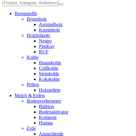
Brennstoffe
Brennholz
Anzündholz
Kaminholz
Holzbriketts
Nestro
PiniKay
RUF
Kohle
Braunkohle
Grillkohle
Steinkohle
Kokskohle
Pellets
Holzpellets
Mulch & Erden
Bodenverbesserer
Blähton
Bodenaktivator
Kompost
Humus
Erde
Anzuchterde