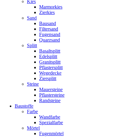
Kies
Marmorkies
Zierkies
Sand
Bausand
Filtersand
Fugensand
Quarzsand
Splitt
Basaltsplitt
Edelsplitt
Granitsplitt
Pflastersplitt
Wegedecke
Ziersplitt
Steine
Mauersteine
Pflastersteine
Randsteine
Baustoffe
Farbe
Wandfarbe
Spezialfarbe
Mörtel
Fugenmörtel