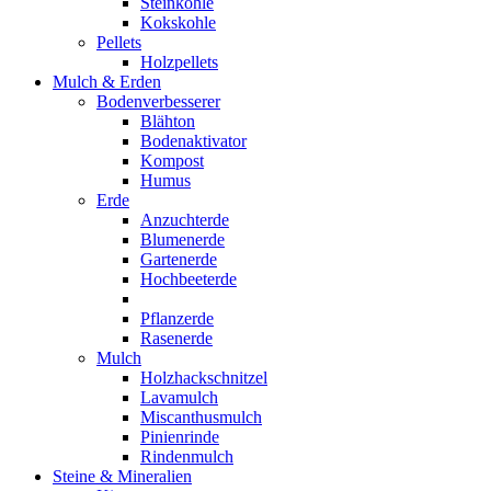
Steinkohle
Kokskohle
Pellets
Holzpellets
Mulch & Erden
Bodenverbesserer
Blähton
Bodenaktivator
Kompost
Humus
Erde
Anzuchterde
Blumenerde
Gartenerde
Hochbeeterde
Pflanzerde
Rasenerde
Mulch
Holzhackschnitzel
Lavamulch
Miscanthusmulch
Pinienrinde
Rindenmulch
Steine & Mineralien