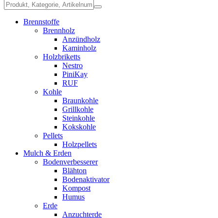
Brennstoffe
Brennholz
Anzündholz
Kaminholz
Holzbriketts
Nestro
PiniKay
RUF
Kohle
Braunkohle
Grillkohle
Steinkohle
Kokskohle
Pellets
Holzpellets
Mulch & Erden
Bodenverbesserer
Blähton
Bodenaktivator
Kompost
Humus
Erde
Anzuchterde