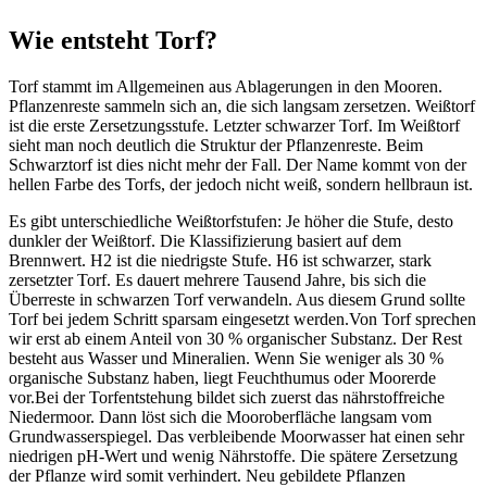
Wie entsteht Torf?
Torf stammt im Allgemeinen aus Ablagerungen in den Mooren.
Pflanzenreste sammeln sich an, die sich langsam zersetzen. Weißtorf
ist die erste Zersetzungsstufe. Letzter schwarzer Torf. Im Weißtorf
sieht man noch deutlich die Struktur der Pflanzenreste. Beim
Schwarztorf ist dies nicht mehr der Fall. Der Name kommt von der
hellen Farbe des Torfs, der jedoch nicht weiß, sondern hellbraun ist.
Es gibt unterschiedliche Weißtorfstufen: Je höher die Stufe, desto
dunkler der Weißtorf. Die Klassifizierung basiert auf dem
Brennwert. H2 ist die niedrigste Stufe. H6 ist schwarzer, stark
zersetzter Torf. Es dauert mehrere Tausend Jahre, bis sich die
Überreste in schwarzen Torf verwandeln. Aus diesem Grund sollte
Torf bei jedem Schritt sparsam eingesetzt werden.Von Torf sprechen
wir erst ab einem Anteil von 30 % organischer Substanz. Der Rest
besteht aus Wasser und Mineralien. Wenn Sie weniger als 30 %
organische Substanz haben, liegt Feuchthumus oder Moorerde
vor.Bei der Torfentstehung bildet sich zuerst das nährstoffreiche
Niedermoor. Dann löst sich die Mooroberfläche langsam vom
Grundwasserspiegel. Das verbleibende Moorwasser hat einen sehr
niedrigen pH-Wert und wenig Nährstoffe. Die spätere Zersetzung
der Pflanze wird somit verhindert. Neu gebildete Pflanzen