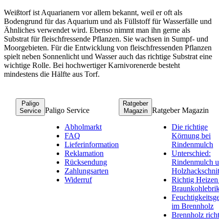
Weißtorf ist Aquarianern vor allem bekannt, weil er oft als
Bodengrund für das Aquarium und als Füllstoff für Wasserfälle und
Ähnliches verwendet wird. Ebenso nimmt man ihn gerne als
Substrat für fleischfressende Pflanzen. Sie wachsen in Sumpf- und
Moorgebieten. Für die Entwicklung von fleischfressenden Pflanzen
spielt neben Sonnenlicht und Wasser auch das richtige Substrat eine
wichtige Rolle. Bei hochwertiger Karnivorenerde besteht
mindestens die Hälfte aus Torf.
Paligo
Ratgeber
Paligo Service
Ratgeber Magazin
Service
Magazin
Abholmarkt
Die richtige
FAQ
Körnung bei
Lieferinformation
Rindenmulch
Reklamation
Unterschied:
Rücksendung
Rindenmulch 
Zahlungsarten
Holzhackschnit
Widerruf
Richtig Heizen
Braunkohlebrik
Feuchtigkeitsge
im Brennholz
Brennholz rich