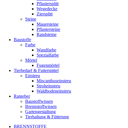
Pflastersplitt
Wegedecke
Ziersplitt
Steine
Mauersteine
Pflastersteine
Randsteine
Baustoffe
Farbe
Wandfarbe
Spezialfarbe
Mörtel
Fugenmörtel
Tierbedarf & Futtermittel
Einstreu
Miscanthuseinstreu
Stroheinstreu
Waldbodeneinstreu
Ratgeber
Baustoffwissen
Brennstoffwissen
Gartengestaltung
Tierhaltung & Fütterung
BRENNSTOFFE