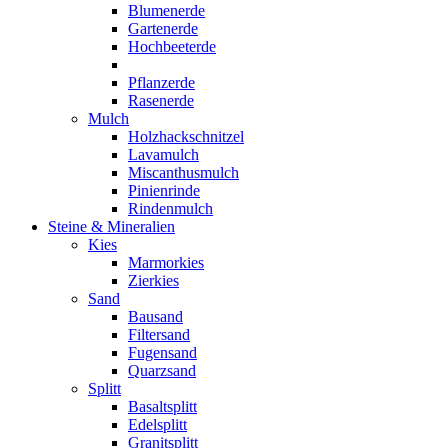
Blumenerde
Gartenerde
Hochbeeterde
Pflanzerde
Rasenerde
Mulch
Holzhackschnitzel
Lavamulch
Miscanthusmulch
Pinienrinde
Rindenmulch
Steine & Mineralien
Kies
Marmorkies
Zierkies
Sand
Bausand
Filtersand
Fugensand
Quarzsand
Splitt
Basaltsplitt
Edelsplitt
Granitsplitt