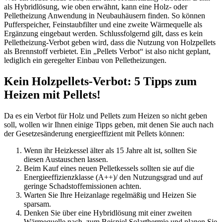
als Hybridlösung, wie oben erwähnt, kann eine Holz- oder
Pelletheizung Anwendung in Neubauhäusern finden. So können
Pufferspeicher, Feinstaubfilter und eine zweite Wärmequelle als
Ergänzung eingebaut werden. Schlussfolgernd gilt, dass es kein
Pelletheizung-Verbot geben wird, dass die Nutzung von Holzpellets
als Brennstoff verbietet. Ein „Pellets Verbot“ ist also nicht geplant,
lediglich ein geregelter Einbau von Pelletheizungen.
Kein Holzpellets-Verbot: 5 Tipps zum
Heizen mit Pellets!
Da es ein Verbot für Holz und Pellets zum Heizen so nicht geben
soll, wollen wir Ihnen einige Tipps geben, mit denen Sie auch nach
der Gesetzesänderung energieeffizient mit Pellets können:
Wenn ihr Heizkessel älter als 15 Jahre alt ist, sollten Sie
diesen Austauschen lassen.
Beim Kauf eines neuen Pelletkessels sollten sie auf die
Energieeffizienzklasse (A++)/ den Nutzungsgrad und auf
geringe Schadstoffemissionen achten.
Warten Sie Ihre Heizanlage regelmäßig und Heizen Sie
sparsam.
Denken Sie über eine Hybridlösung mit einer zweiten
Wärmequelle nach, zum Beispiel Solarthermie und planen Sie