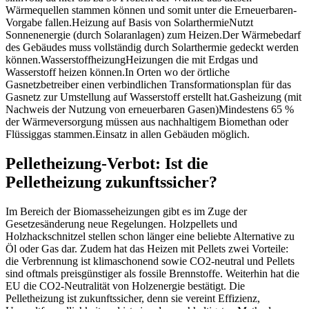
Wärmequellen stammen können und somit unter die Erneuerbaren-
Vorgabe fallen.
Heizung auf Basis von Solarthermie
Nutzt
Sonnenenergie (durch Solaranlagen) zum Heizen.
Der Wärmebedarf
des Gebäudes muss vollständig durch Solarthermie gedeckt werden
können.
Wasserstoffheizung
Heizungen die mit Erdgas und
Wasserstoff heizen können.
In Orten wo der örtliche
Gasnetzbetreiber einen verbindlichen Transformationsplan für das
Gasnetz zur Umstellung auf Wasserstoff erstellt hat.
Gasheizung (mit
Nachweis der Nutzung von erneuerbaren Gasen)
Mindestens 65 %
der Wärmeversorgung müssen aus nachhaltigem Biomethan oder
Flüssiggas stammen.
Einsatz in allen Gebäuden möglich.
Pelletheizung-Verbot: Ist die
Pelletheizung zukunftssicher?
Im Bereich der Biomasseheizungen gibt es im Zuge der
Gesetzesänderung neue Regelungen. Holzpellets und
Holzhackschnitzel stellen schon länger eine beliebte Alternative zu
Öl oder Gas dar. Zudem hat das Heizen mit Pellets zwei Vorteile:
die Verbrennung ist klimaschonend sowie CO2-neutral und Pellets
sind oftmals preisgünstiger als fossile Brennstoffe. Weiterhin hat die
EU die CO2-Neutralität von Holzenergie bestätigt. Die
Pelletheizung ist zukunftssicher, denn sie vereint Effizienz,