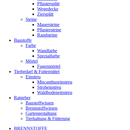
Pflastersplitt
Wegedecke
Ziersplitt
Steine
Mauersteine
Pflastersteine
Randsteine
Baustoffe
Farbe
Wandfarbe
Spezialfarbe
Mörtel
Fugenmörtel
Tierbedarf & Futtermittel
Einstreu
Miscanthuseinstreu
Stroheinstreu
Waldbodeneinstreu
Ratgeber
Baustoffwissen
Brennstoffwissen
Gartengestaltung
Tierhaltung & Fütterung
BRENNSTOFFE