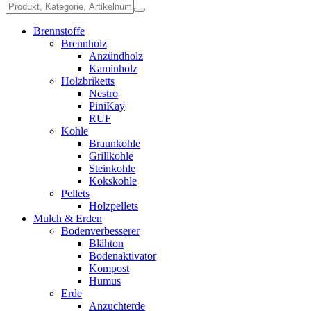
Brennstoffe
Brennholz
Anzündholz
Kaminholz
Holzbriketts
Nestro
PiniKay
RUF
Kohle
Braunkohle
Grillkohle
Steinkohle
Kokskohle
Pellets
Holzpellets
Mulch & Erden
Bodenverbesserer
Blähton
Bodenaktivator
Kompost
Humus
Erde
Anzuchterde