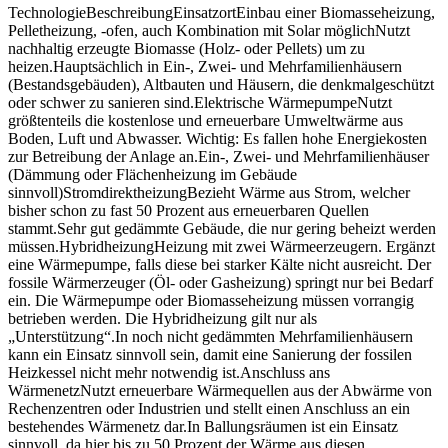
Technologie
Beschreibung
Einsatzort
Einbau einer Biomasseheizung,
Pelletheizung, -ofen, auch Kombination mit Solar möglich
Nutzt
nachhaltig erzeugte Biomasse (Holz- oder Pellets) um zu
heizen.
Hauptsächlich in Ein-, Zwei- und Mehrfamilienhäusern
(Bestandsgebäuden), Altbauten und Häusern, die denkmalgeschützt
oder schwer zu sanieren sind.
Elektrische Wärmepumpe
Nutzt
größtenteils die kostenlose und erneuerbare Umweltwärme aus
Boden, Luft und Abwasser. Wichtig: Es fallen hohe Energiekosten
zur Betreibung der Anlage an.
Ein-, Zwei- und Mehrfamilienhäuser
(Dämmung oder Flächenheizung im Gebäude
sinnvoll)
Stromdirektheizung
Bezieht Wärme aus Strom, welcher
bisher schon zu fast 50 Prozent aus erneuerbaren Quellen
stammt.
Sehr gut gedämmte Gebäude, die nur gering beheizt werden
müssen.
Hybridheizung
Heizung mit zwei Wärmeerzeugern. Ergänzt
eine Wärmepumpe, falls diese bei starker Kälte nicht ausreicht. Der
fossile Wärmerzeuger (Öl- oder Gasheizung) springt nur bei Bedarf
ein. Die Wärmepumpe oder Biomasseheizung müssen vorrangig
betrieben werden. Die Hybridheizung gilt nur als
„Unterstützung“.
In noch nicht gedämmten Mehrfamilienhäusern
kann ein Einsatz sinnvoll sein, damit eine Sanierung der fossilen
Heizkessel nicht mehr notwendig ist.
Anschluss ans
Wärmenetz
Nutzt erneuerbare Wärmequellen aus der Abwärme von
Rechenzentren oder Industrien und stellt einen Anschluss an ein
bestehendes Wärmenetz dar.
In Ballungsräumen ist ein Einsatz
sinnvoll, da hier bis zu 50 Prozent der Wärme aus diesen