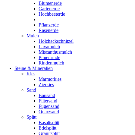
Blumenerde
Gartenerde
Hochbeeterde
Pflanzerde
Rasenerde
Mulch
Holzhackschnitzel
Lavamulch
Miscanthusmulch
Pinienrinde
Rindenmulch
Steine & Mineralien
Kies
Marmorkies
Zierkies
Sand
Bausand
Filtersand
Fugensand
Quarzsand
Splitt
Basaltsplitt
Edelsplitt
Granitsplitt