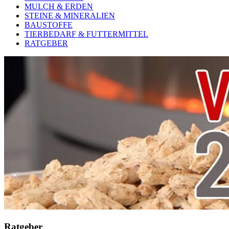
MULCH & ERDEN
STEINE & MINERALIEN
BAUSTOFFE
TIERBEDARF & FUTTERMITTEL
RATGEBER
Ratgeber