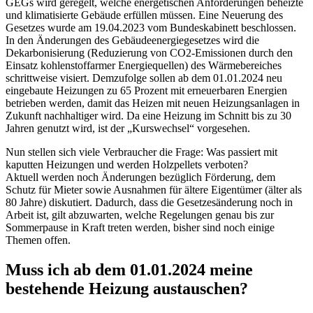
GEGs wird geregelt, welche energetischen Anforderungen beheizte
und klimatisierte Gebäude erfüllen müssen. Eine Neuerung des
Gesetzes wurde am 19.04.2023 vom Bundeskabinett beschlossen.
In den Änderungen des Gebäudeenergiegesetzes wird die
Dekarbonisierung (Reduzierung von CO2-Emissionen durch den
Einsatz kohlenstoffarmer Energiequellen) des Wärmebereiches
schrittweise visiert. Demzufolge sollen ab dem 01.01.2024 neu
eingebaute Heizungen zu 65 Prozent mit erneuerbaren Energien
betrieben werden, damit das Heizen mit neuen Heizungsanlagen in
Zukunft nachhaltiger wird. Da eine Heizung im Schnitt bis zu 30
Jahren genutzt wird, ist der „Kurswechsel“ vorgesehen.
Nun stellen sich viele Verbraucher die Frage: Was passiert mit
kaputten Heizungen und werden Holzpellets verboten?
Aktuell werden noch Änderungen bezüglich Förderung, dem
Schutz für Mieter sowie Ausnahmen für ältere Eigentümer (älter als
80 Jahre) diskutiert. Dadurch, dass die Gesetzesänderung noch in
Arbeit ist, gilt abzuwarten, welche Regelungen genau bis zur
Sommerpause in Kraft treten werden, bisher sind noch einige
Themen offen.
Muss ich ab dem 01.01.2024 meine
bestehende Heizung austauschen?