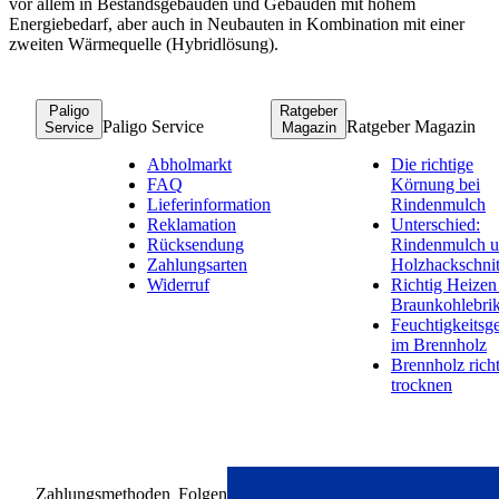
vor allem in Bestandsgebäuden und Gebäuden mit hohem
Energiebedarf, aber auch in Neubauten in Kombination mit einer
zweiten Wärmequelle (Hybridlösung).
Paligo
Ratgeber
Paligo Service
Ratgeber Magazin
Service
Magazin
Abholmarkt
Die richtige
FAQ
Körnung bei
Lieferinformation
Rindenmulch
Reklamation
Unterschied:
Rücksendung
Rindenmulch 
Zahlungsarten
Holzhackschnit
Widerruf
Richtig Heizen
Braunkohlebrik
Feuchtigkeitsge
im Brennholz
Brennholz rich
trocknen
Zahlungsmethoden
Folgen