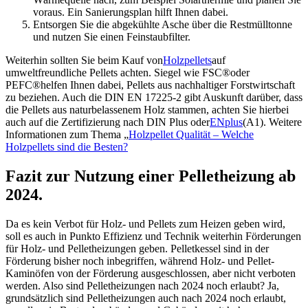
voraus. Ein Sanierungsplan hilft Ihnen dabei.
Entsorgen Sie die abgekühlte Asche über die Restmülltonne
und nutzen Sie einen Feinstaubfilter.
Weiterhin sollten Sie beim Kauf von
Holzpellets
auf
umweltfreundliche Pellets achten. Siegel wie FSC
®
oder
PEFC
®
helfen Ihnen dabei, Pellets aus nachhaltiger Forstwirtschaft
zu beziehen. Auch die DIN EN 17225-2 gibt Auskunft darüber, dass
die Pellets aus naturbelassenem Holz stammen, achten Sie hierbei
auch auf die Zertifizierung nach DIN Plus oder
ENplus
(A1). Weitere
Informationen zum Thema „
Holzpellet Qualität – Welche
Holzpellets sind die Besten?
Fazit zur Nutzung einer Pelletheizung ab
2024.
Da es kein Verbot für Holz- und Pellets zum Heizen geben wird,
soll es auch in Punkto Effizienz und Technik weiterhin Förderungen
für Holz- und Pelletheizungen geben. Pelletkessel sind in der
Förderung bisher noch inbegriffen, während Holz- und Pellet-
Kaminöfen von der Förderung ausgeschlossen, aber nicht verboten
werden. Also sind Pelletheizungen nach 2024 noch erlaubt? Ja,
grundsätzlich sind Pelletheizungen auch nach 2024 noch erlaubt,