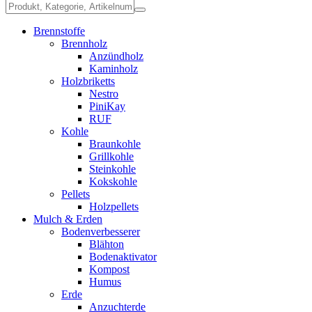
Brennstoffe
Brennholz
Anzündholz
Kaminholz
Holzbriketts
Nestro
PiniKay
RUF
Kohle
Braunkohle
Grillkohle
Steinkohle
Kokskohle
Pellets
Holzpellets
Mulch & Erden
Bodenverbesserer
Blähton
Bodenaktivator
Kompost
Humus
Erde
Anzuchterde