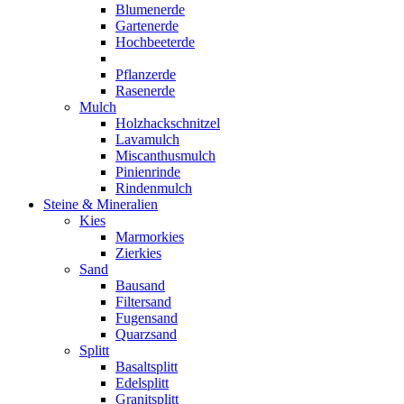
Blumenerde
Gartenerde
Hochbeeterde
Pflanzerde
Rasenerde
Mulch
Holzhackschnitzel
Lavamulch
Miscanthusmulch
Pinienrinde
Rindenmulch
Steine & Mineralien
Kies
Marmorkies
Zierkies
Sand
Bausand
Filtersand
Fugensand
Quarzsand
Splitt
Basaltsplitt
Edelsplitt
Granitsplitt