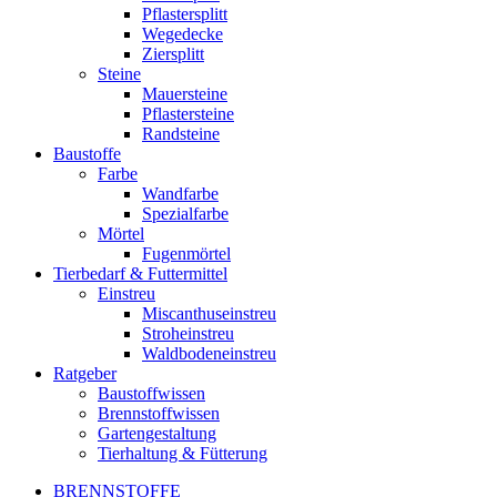
Pflastersplitt
Wegedecke
Ziersplitt
Steine
Mauersteine
Pflastersteine
Randsteine
Baustoffe
Farbe
Wandfarbe
Spezialfarbe
Mörtel
Fugenmörtel
Tierbedarf & Futtermittel
Einstreu
Miscanthuseinstreu
Stroheinstreu
Waldbodeneinstreu
Ratgeber
Baustoffwissen
Brennstoffwissen
Gartengestaltung
Tierhaltung & Fütterung
BRENNSTOFFE