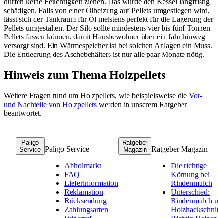
dürfen keine Feuchtigkeit ziehen. Das würde den Kessel langfristig
schädigen. Falls von einer Ölheizung auf Pellets umgestiegen wird,
lässt sich der Tankraum für Öl meistens perfekt für die Lagerung der
Pellets umgestalten. Der Silo sollte mindestens vier bis fünf Tonnen
Pellets fassen können, damit Hausbewohner über ein Jahr hinweg
versorgt sind. Ein Wärmespeicher ist bei solchen Anlagen ein Muss.
Die Entleerung des Aschebehälters ist nur alle paar Monate nötig.
Hinweis zum Thema Holzpellets
Weitere Fragen rund um Holzpellets, wie beispielsweise die
Vor-
und Nachteile von Holzpellets
werden in unserem Ratgeber
beantwortet.
Paligo
Ratgeber
Paligo Service
Ratgeber Magazin
Service
Magazin
Abholmarkt
Die richtige
FAQ
Körnung bei
Lieferinformation
Rindenmulch
Reklamation
Unterschied:
Rücksendung
Rindenmulch 
Zahlungsarten
Holzhackschnit