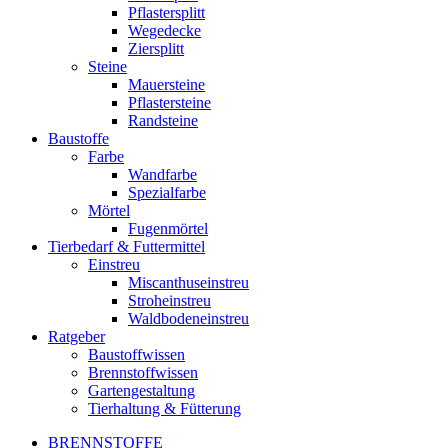
Pflastersplitt
Wegedecke
Ziersplitt
Steine
Mauersteine
Pflastersteine
Randsteine
Baustoffe
Farbe
Wandfarbe
Spezialfarbe
Mörtel
Fugenmörtel
Tierbedarf & Futtermittel
Einstreu
Miscanthuseinstreu
Stroheinstreu
Waldbodeneinstreu
Ratgeber
Baustoffwissen
Brennstoffwissen
Gartengestaltung
Tierhaltung & Fütterung
BRENNSTOFFE