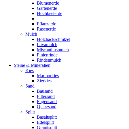
Blumenerde
Gartenerde
Hochbeeterde
Pflanzerde
Rasenerde
Mulch
Holzhackschnitzel
Lavamulch
Miscanthusmulch
Pinienrinde
Rindenmulch
Steine & Mineralien
Kies
Marmorkies
Zierkies
Sand
Bausand
Filtersand
Fugensand
Quarzsand
Splitt
Basaltsplitt
Edelsplitt
Granitsplitt