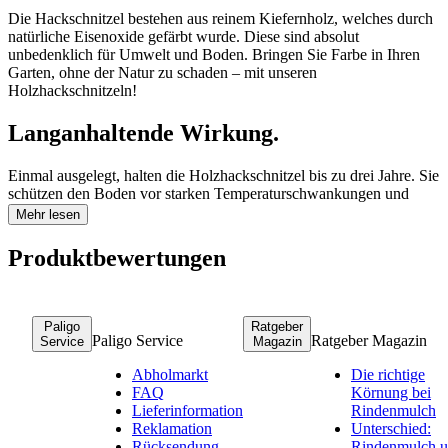
Die Hackschnitzel bestehen aus reinem Kiefernholz, welches durch
natürliche Eisenoxide gefärbt wurde. Diese sind absolut
unbedenklich für Umwelt und Boden. Bringen Sie Farbe in Ihren
Garten, ohne der Natur zu schaden – mit unseren
Holzhackschnitzeln!
Langanhaltende Wirkung.
Einmal ausgelegt, halten die Holzhackschnitzel bis zu drei Jahre. Sie
schützen den Boden vor starken Temperaturschwankungen und
beugen lästigem Unkrautwachstum vor. Sparen Sie sich den
Mehr lesen
Pflegeaufwand und genießen Sie die Schönheit Ihrer Beete.
Produktbewertungen
Weniger gießen dank Holzhackschnitzel.
Decken Sie Ihre Gartenflächen mit unseren Hackschnitzeln ab und
Paligo
Ratgeber
Ihre Pflanzen werden es Ihnen danken. Das Material bewahrt die
Paligo Service
Ratgeber Magazin
Service
Magazin
Feuchtigkeit im Boden, wodurch Sie den Gießaufwand spürbar
reduzieren. Unterstützen Sie die Wasserregulierung und schützen die
Abholmarkt
Die richtige
Gartenerde vor Erosionen – mit unseren Holzhackschnitzeln!
FAQ
Körnung bei
Lieferinformation
Rindenmulch
Vielseitige Gestaltungsmöglichkeiten.
Reklamation
Unterschied:
Rücksendung
Rindenmulch 