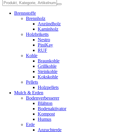
Brennstoffe
Brennholz
Anzündholz
Kaminholz
Holzbriketts
Nestro
PiniKay
RUF
Kohle
Braunkohle
Grillkohle
Steinkohle
Kokskohle
Pellets
Holzpellets
Mulch & Erden
Bodenverbesserer
Blähton
Bodenaktivator
Kompost
Humus
Erde
Anzuchterde