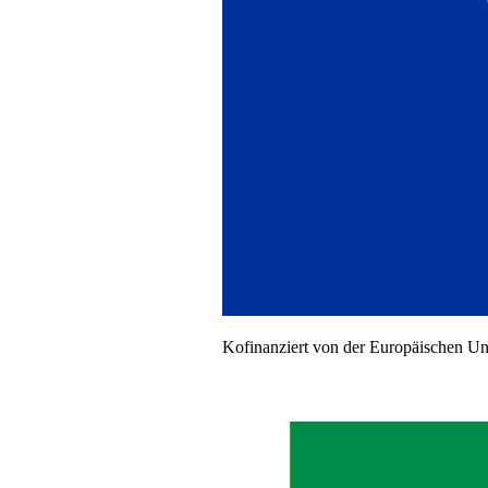
mehrere Säcke Rindenmulch Pinie liefern lassen, profitieren Sie
zusätzlich von unseren Mengenrabatten.
Kofinanziert von der Europäischen U