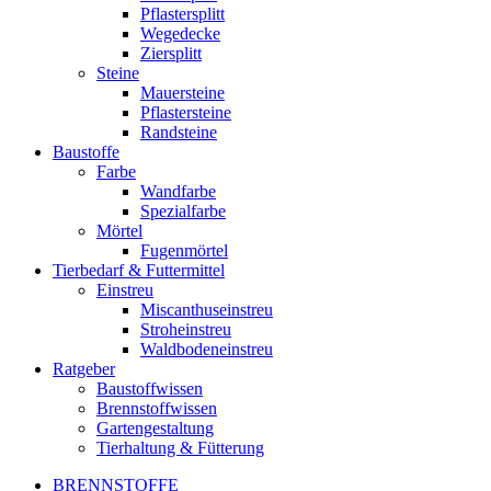
Pflastersplitt
Wegedecke
Ziersplitt
Steine
Mauersteine
Pflastersteine
Randsteine
Baustoffe
Farbe
Wandfarbe
Spezialfarbe
Mörtel
Fugenmörtel
Tierbedarf & Futtermittel
Einstreu
Miscanthuseinstreu
Stroheinstreu
Waldbodeneinstreu
Ratgeber
Baustoffwissen
Brennstoffwissen
Gartengestaltung
Tierhaltung & Fütterung
BRENNSTOFFE