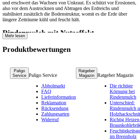
und erschwert das Wachsen von Unkraut. Es schützt vor Erosionen,
also vor dem Austrocknen und Abtragen des Erdreichs und
stabilisiert zusätzlich die Bodenstruktur, womit es die Erde über
längere Zeiträume kühl und feucht hält.
Rindenmulch mit Nutzeffekt.
Mehr lesen
Nackte Böden kommen in der Natur nicht vor. Im Wald
Produktbewertungen
beispielsweise ist der Untergrund durch Moose, Laub und
Wildkräuter geschützt. Diese Schicht bietet auch zahlreichen
Insekten und Pilzen einen Lebensraum, die das Ökosystem am
Laufen halten. Mit Rindenmulch Pinie geben Sie Ihrem
Paligo
Ratgeber
Gartenboden einen effektiven Schutz der Bodenstruktur.
Paligo Service
Ratgeber Magazin
Service
Magazin
Abholmarkt
Die richtige
Dekorativer roter Rindenmulch.
FAQ
Körnung bei
Lieferinformation
Rindenmulch
Rindenmulch Pinie wirkt durch die grobe Körnung sehr
Reklamation
Unterschied:
ansprechend auf großen Arealen und schafft durch seine rostrote
Rücksendung
Rindenmulch 
Färbung einen herrlichen Kontrast zu Grünflächen. Der
Zahlungsarten
Holzhackschnit
Rindenmulch kann unter anderem zwischen Sträuchern und
Widerruf
Richtig Heizen
Bäumen ausgebracht werden oder zum Gestalten von
Braunkohlebrik
Teichbegrenzungen genutzt werden. Verwenden Sie den
Feuchtigkeitsge
Rindenmulch Pinie auch als Dekorationselement in großen
im Brennholz