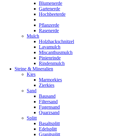
Blumenerde
Gartenerde
Hochbeeterde
Pflanzerde
Rasenerde
Mulch
Holzhackschnitzel
Lavamulch
Miscanthusmulch
Pinienrinde
Rindenmulch
Steine & Mineralien
Kies
Marmorkies
Zierkies
Sand
Bausand
Filtersand
Fugensand
Quarzsand
Splitt
Basaltsplitt
Edelsplitt
Granitsplitt