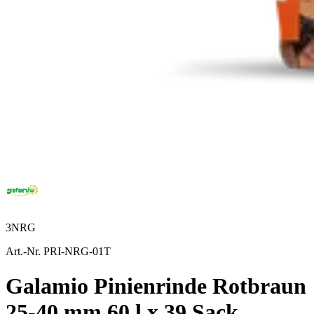
3NRG
Art.-Nr. PRI-NRG-01T
Galamio Pinienrinde Rotbraun
25-40 mm 60 l x 39 Sack