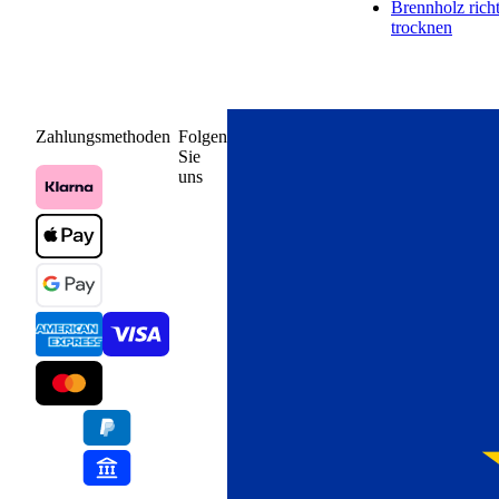
Pflanzkübeln oder -töpfen oder realisieren Sie einen Barfußpfad im
Brennholz rich
Garten.
trocknen
Grober Rindenmulch Pinie als
Wegebelag.
Zahlungsmethoden
Folgen
Mit grobem Rindenmulch aus Pinienrinde schaffen Sie einen
Sie
natürlichen Gartenweg. Das Material überzeugt nicht nur durch
uns
seine Optik, sondern sorgt auch durch die elastische Beschaffenheit
der Rinde für einen abfedernden und sicheren Gang. Die
Rindenstücke sind besonders weich und geben ein angenehmes
Gefühl, wenn Sie im Sommer barfuß über das Material laufen. Beim
Anlegen des Weges ist ein richtiger Unterbau mit einem Gefälle von
Vorteil, um Regenwasser abzuleiten und die Bildung von Pfützen zu
reduzieren.
Rindenmulch Pinie einfach geliefert.
Sie können über PALIGO ganz bequem Rindenmulch Pinie kaufen
und wir liefern Ihnen 39 Säcke mit jeweils 60 Litern ordentlich
gestapelt auf einer Palette mittels Speditionsversand. Bleiben Sie am
Tag der Auslieferung durch das Erteilen einer Abstellgenehmigung
oder vorheriger Terminabsprache zeitlich flexibler. Wenn Sie sich