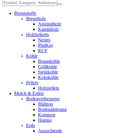
Brennstoffe
Brennholz
Anzündholz
Kaminholz
Holzbriketts
Nestro
PiniKay
RUF
Kohle
Braunkohle
Grillkohle
Steinkohle
Kokskohle
Pellets
Holzpellets
Mulch & Erden
Bodenverbesserer
Blähton
Bodenaktivator
Kompost
Humus
Erde
Anzuchterde