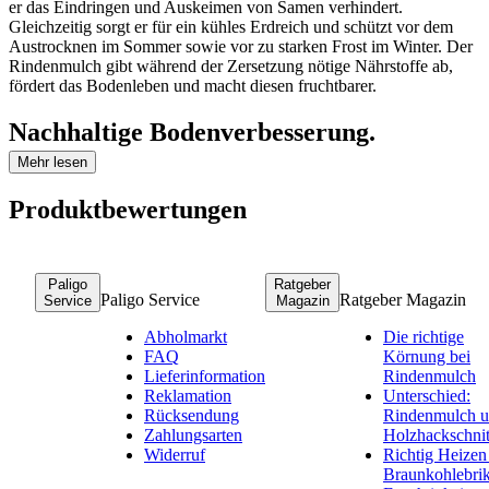
er das Eindringen und Auskeimen von Samen verhindert.
Gleichzeitig sorgt er für ein kühles Erdreich und schützt vor dem
Austrocknen im Sommer sowie vor zu starken Frost im Winter. Der
Rindenmulch gibt während der Zersetzung nötige Nährstoffe ab,
fördert das Bodenleben und macht diesen fruchtbarer.
Nachhaltige Bodenverbesserung.
Mehr lesen
Neben seiner dekorativen Wirkung trägt der Mulch aktiv zur
Bodenverbesserung bei. Er sorgt für eine gute Bodendurchlüftung,
Produktbewertungen
hält das Erdreich feucht und macht den Boden durch die Abgabe
von Nährstoffen fruchtbarer. Ideal für alle Hobbygärtner und
Gartenprofis, die Wert auf einen gepflegten Garten legen.
Paligo
Ratgeber
Stilvolle Gartengestaltung mit
Paligo Service
Ratgeber Magazin
Service
Magazin
Rindenmulch.
Abholmarkt
Die richtige
FAQ
Körnung bei
Lieferinformation
Rindenmulch
Mit seiner ansprechenden Optik wird der Rindenmulch Kiefer zum
Reklamation
Unterschied:
Blickfang in jedem Garten. Er sieht nicht nur zwischen Sträuchern
Rücksendung
Rindenmulch 
und Bäumen bezaubernd aus, als natürliches Dekorationselement
Zahlungsarten
Holzhackschnit
kann er Bachläufe und Gartenteiche in Szene setzen. Bringen Sie
Widerruf
Richtig Heizen
den Mulch mit Natursteinen und passenden Pflanzen in Verbindung,
Braunkohlebrik
so können Sie für noch mehr Stil im Garten zu sorgen.