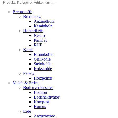
Brennstoffe
Brennholz
Anzündholz
Kaminholz
Holzbriketts
Nestro
PiniKay
RUF
Kohle
Braunkohle
Grillkohle
Steinkohle
Kokskohle
Pellets
Holzpellets
Mulch & Erden
Bodenverbesserer
Blähton
Bodenaktivator
Kompost
Humus
Erde
Anzuchterde