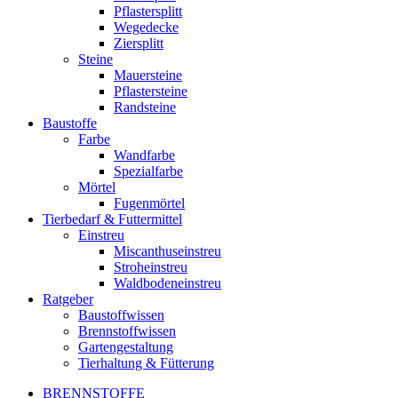
Pflastersplitt
Wegedecke
Ziersplitt
Steine
Mauersteine
Pflastersteine
Randsteine
Baustoffe
Farbe
Wandfarbe
Spezialfarbe
Mörtel
Fugenmörtel
Tierbedarf & Futtermittel
Einstreu
Miscanthuseinstreu
Stroheinstreu
Waldbodeneinstreu
Ratgeber
Baustoffwissen
Brennstoffwissen
Gartengestaltung
Tierhaltung & Fütterung
BRENNSTOFFE