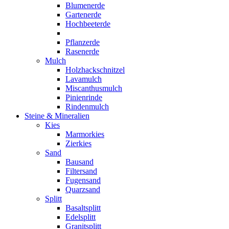
Blumenerde
Gartenerde
Hochbeeterde
Pflanzerde
Rasenerde
Mulch
Holzhackschnitzel
Lavamulch
Miscanthusmulch
Pinienrinde
Rindenmulch
Steine & Mineralien
Kies
Marmorkies
Zierkies
Sand
Bausand
Filtersand
Fugensand
Quarzsand
Splitt
Basaltsplitt
Edelsplitt
Granitsplitt