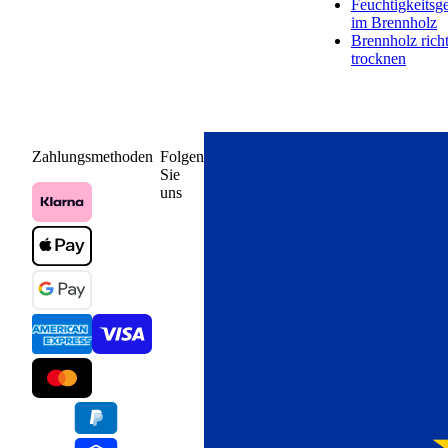
Feuchtigkeitsge
im Brennholz
Vielseitige Einsatzmöglichkeiten im
Brennholz rich
Garten.
trocknen
Ob als Bodendecker unter Bäumen und Sträuchern, als dekoratives
Element um Teiche oder Wege, oder als Dekorationselement für
größere Gartenflächen – Rindenmulch Kiefer erfüllt viele Zwecke
und bietet in Kombination mit weiteren Naturprodukten eine ideale
Zahlungsmethoden
Folgen
und praktische Lösung für Ihren Garten.
Sie
uns
Rindenmulch Kiefer einfach geliefert.
Sie können über PALIGO ganz bequem Rindenmulch Kiefer
kaufen und wir liefern Ihnen 39 Säcke mit jeweils 60 Litern
ordentlich gestapelt auf einer Palette mittels Speditionsversand.
Bleiben Sie am Tag der Auslieferung durch das Erteilen einer
Abstellgenehmigung oder vorheriger Terminabsprache zeitlich
flexibler. Wenn Sie sich mehrere Säcke Rindenmulch Kiefer liefern
lassen, profitieren Sie zusätzlich von unseren Mengenrabatten.