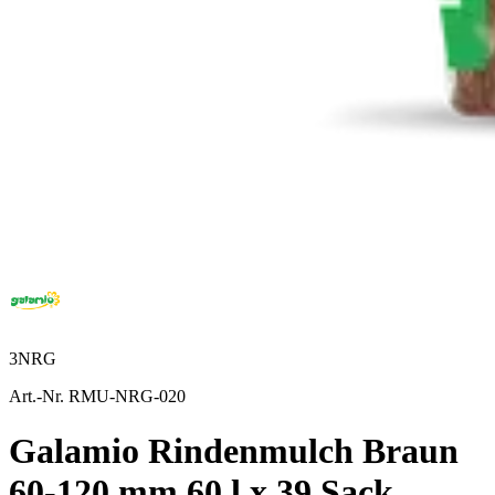
3NRG
Art.-Nr. RMU-NRG-020
Galamio Rindenmulch Braun
60-120 mm 60 l x 39 Sack