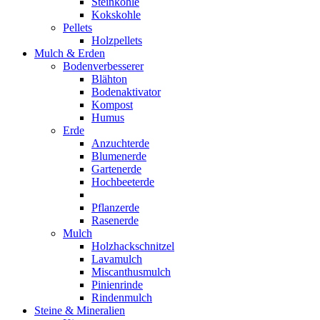
Steinkohle
Kokskohle
Pellets
Holzpellets
Mulch & Erden
Bodenverbesserer
Blähton
Bodenaktivator
Kompost
Humus
Erde
Anzuchterde
Blumenerde
Gartenerde
Hochbeeterde
Pflanzerde
Rasenerde
Mulch
Holzhackschnitzel
Lavamulch
Miscanthusmulch
Pinienrinde
Rindenmulch
Steine & Mineralien