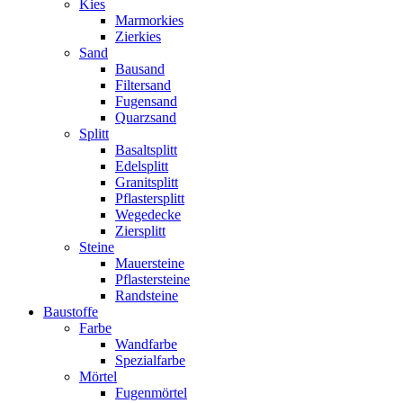
Kies
Marmorkies
Zierkies
Sand
Bausand
Filtersand
Fugensand
Quarzsand
Splitt
Basaltsplitt
Edelsplitt
Granitsplitt
Pflastersplitt
Wegedecke
Ziersplitt
Steine
Mauersteine
Pflastersteine
Randsteine
Baustoffe
Farbe
Wandfarbe
Spezialfarbe
Mörtel
Fugenmörtel