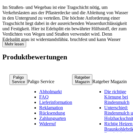
Im Straßen- und Wegebau ist eine Tragschicht nötig, um
Verkehrslasten aus der Pflasterdecke und die Ableitung von Wasser
in den Untergrund zu verteilen. Die höchste Anforderung einer
Tragschicht liegt dabei in der ausreichenden Wasserdurchlässigkeit
und Festigkeit. Hier ist Edelsplitt ein bewährter Hilfsstoff, der zum
Verdichten von Wegen und Straßen verwendet wird. Denn
Edelsplitt grau ist widerstandsfähig, bruchfest und kann Wasser
Mehr lesen
ableiten. Ob man den feinen Edelsplitt nun zum Einkehren in ein
Pflaster verwendet oder ihn gänzlich als Wegedecke nutzt, bleibt
natürlich dem Geschmack überlassen.
Produktbewertungen
Ursprung. Naturstein aus Granit.
Paligo
Ratgeber
Granit ist ein natürliches Gestein, welches in Steinbrüchen abgebaut
Paligo Service
Ratgeber Magazin
Service
Magazin
wird. Die Felsbrocken werden in der Weiterverarbeitung gebrochen
und in die gewünschte Körnungen ausgesiebt. Der Granitsplitt Grau
Abholmarkt
Die richtige
hat eine Körnung von 2 bis 5 Millimeter. Die Messung bei Schüttgut
FAQ
Körnung bei
erfolgt technisch und gibt immer den Wert der schmalsten Stelle an.
Lieferinformation
Rindenmulch
Reklamation
Unterschied:
Rücksendung
Rindenmulch 
Wie viel Edelsplitt brauche ich?
Zahlungsarten
Holzhackschnit
Widerruf
Richtig Heizen
In unserem Mengenrechner können Sie sich die benötigte Menge
Braunkohlebrik
ausrechnen lassen. Um eine blickdichte Abdeckung für eine Fläche