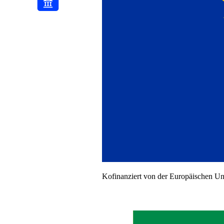
Den Edelsplitt Grau liefern wir Ihnen im 500 kg BigBag. Die
Lieferung erfolgt per Spedition direkt zu Ihrem Wunschort. Nutzen
Sie den Sparvorteil auf PALIGO, indem Sie große Mengen
bestellen.
Kofinanziert von der Europäischen U