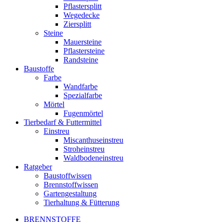
Pflastersplitt
Wegedecke
Ziersplitt
Steine
Mauersteine
Pflastersteine
Randsteine
Baustoffe
Farbe
Wandfarbe
Spezialfarbe
Mörtel
Fugenmörtel
Tierbedarf & Futtermittel
Einstreu
Miscanthuseinstreu
Stroheinstreu
Waldbodeneinstreu
Ratgeber
Baustoffwissen
Brennstoffwissen
Gartengestaltung
Tierhaltung & Fütterung
BRENNSTOFFE