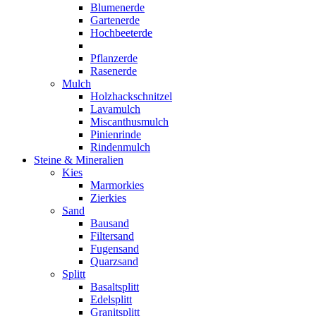
Blumenerde
Gartenerde
Hochbeeterde
Pflanzerde
Rasenerde
Mulch
Holzhackschnitzel
Lavamulch
Miscanthusmulch
Pinienrinde
Rindenmulch
Steine & Mineralien
Kies
Marmorkies
Zierkies
Sand
Bausand
Filtersand
Fugensand
Quarzsand
Splitt
Basaltsplitt
Edelsplitt
Granitsplitt