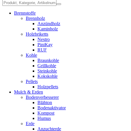
Brennstoffe
Brennholz
Anzündholz
Kaminholz
Holzbriketts
Nestro
PiniKay
RUF
Kohle
Braunkohle
Grillkohle
Steinkohle
Kokskohle
Pellets
Holzpellets
Mulch & Erden
Bodenverbesserer
Blähton
Bodenaktivator
Kompost
Humus
Erde
Anzuchterde